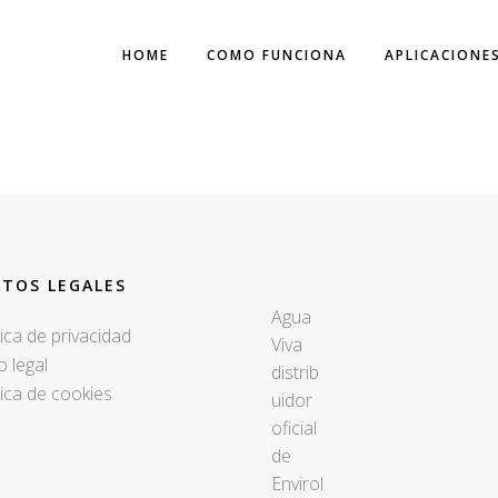
HOME
COMO FUNCIONA
APLICACIONE
ARCHIVE
XTOS LEGALES
Agua
tica de privacidad
Viva
o legal
distrib
tica de cookies
uidor
oficial
de
Envirol