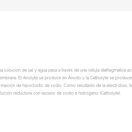
Anolyte Ácido
Es un biocida líquido, transparente e incoloro, compuesto fundamenta
acción esporicida y biocida, resultando en un desinfectante muy pote
cuando se diluye en agua o se rocía.
Puede utilizarse cuando se requiera desinfectar o esterilizar y no hay
a solución de sal y agua pasa a través de una célula diafragmática 
El Anolye Ácido se conforma a las normas CE 98/8 y 03/2032, relativ
mbrana. El Anolyte se produce en Ánodo y la Catholyte se produce en
Características:
rmación de hipoclorito de sodio. Como resultado de la electrolisis,
Solución Activa : Anolyte Ácido
lución reductora con exceso de sodio e hidrógeno (Catholyte).
Cloro Activo mg/l: ~500 – 700 ppm
pH : ~2,0 – 3,5
ORP mV (Potencial redox): ~1.000 -1.200
Solución Activa CAS-No EINICS-No Wt/vol % Symbols
Cloruro de sodio 7647-14- 5 231-598- 3 0.26% NaCl