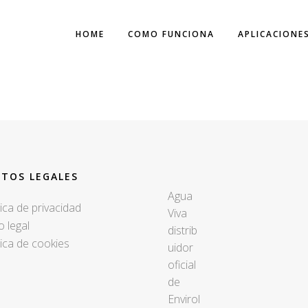
HOME
COMO FUNCIONA
APLICACIONE
-PREVENCION-LEG
XTOS LEGALES
Agua
tica de privacidad
Viva
o legal
distrib
tica de cookies
uidor
oficial
de
Envirol